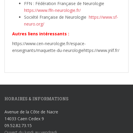
FFN : Fédération Française de Neurologie
https://www.ffn-neurologie.fr/
Société Française de Neurologie
https://www.sf-
neuro.org/
Autres liens intéressants :
https://www.cen-neurologie.fr/espace-
enseignants/maquette-du-neurologiehttps://www.jnlf.fr/
HORAIRES & INFORMATIONS
Avenue de la Côte de Nacre
14033 Caen Cedex 9
09.52.82.73.15
Ouvert du lundi au vendredi